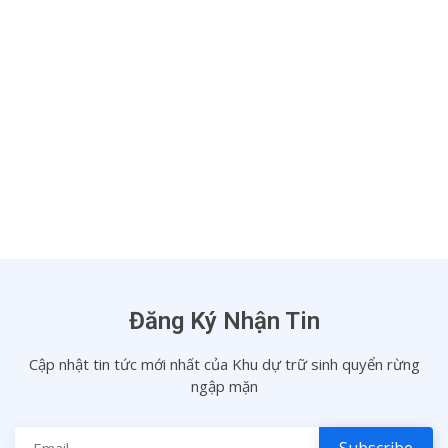
ỨNG DỤNG GIS TRONG QUẢN LÝ RỪNG NGẬP MẶN...
July 22, 2023
1
2
3
Next
Đăng Ký Nhận Tin
Cập nhật tin tức mới nhất của Khu dự trữ sinh quyển rừng
ngập mặn