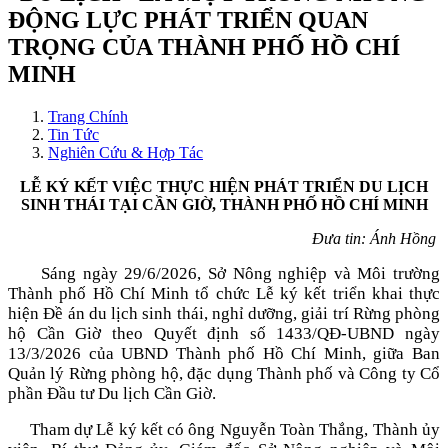
ĐỘNG LỰC PHÁT TRIỂN QUAN
TRỌNG CỦA THÀNH PHỐ HỒ CHÍ
MINH
Trang Chính
Tin Tức
Nghiên Cứu & Hợp Tác
LỄ KÝ KẾT VIỆC THỰC HIỆN PHÁT TRIỂN DU LỊCH
SINH THÁI TẠI CẦN GIỜ, THÀNH PHỐ HỒ CHÍ MINH
Đưa tin: Ánh Hồng
Sáng ngày 29/6/2026, Sở Nông nghiệp và Môi trường
Thành phố Hồ Chí Minh tổ chức Lễ ký kết triển khai thực
hiện Đề án du lịch sinh thái, nghỉ dưỡng, giải trí Rừng phòng
hộ Cần Giờ theo Quyết định số 1433/QĐ-UBND ngày
13/3/2026 của UBND Thành phố Hồ Chí Minh, giữa Ban
Quản lý Rừng phòng hộ, đặc dụng Thành phố và Công ty Cổ
phần Đầu tư Du lịch Cần Giờ.
Tham dự Lễ ký kết có ông Nguyễn Toàn Thắng, Thành ủy