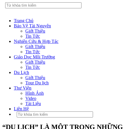
Trang Chủ
Bảo Vệ Tài Nguyên
Giới Thiệu
Tin Tức
Nghiên Cứu & Hợp Tác
Giới Thiệu
Tin Tức
Giáo Dục Môi Trường
Giới Thiệu
Tin Tức
Du Lịch
Giới Thiệu
Tour Du lịch
Thư Viện
Hình Ảnh
Video
Tài Liệu
Liên Hệ
“DU LỊCH” LÀ MỘT TRONG NHỮNG