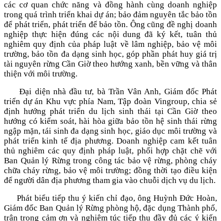
các cơ quan chức năng và đồng hành cùng doanh nghiệp
trong quá trình triển khai dự án; bảo đảm nguyên tắc bảo tồn
để phát triển, phát triển để bảo tồn. Ông cũng đề nghị doanh
nghiệp thực hiện đúng các nội dung đã ký kết, tuân thủ
nghiêm quy định của pháp luật về lâm nghiệp, bảo vệ môi
trường, bảo tồn đa dạng sinh học, góp phần phát huy giá trị
tài nguyên rừng Cần Giờ theo hướng xanh, bền vững và thân
thiện với môi trường.
Đại diện nhà đầu tư, bà Trần Vân Anh, Giám đốc Phát
triển dự án Khu vực phía Nam, Tập đoàn Vingroup, chia sẻ
định hướng phát triển du lịch sinh thái tại Cần Giờ theo
hướng có kiểm soát, hài hòa giữa bảo tồn hệ sinh thái rừng
ngập mặn, tái sinh đa dạng sinh học, giáo dục môi trường và
phát triển kinh tế địa phương. Doanh nghiệp cam kết tuân
thủ nghiêm các quy định pháp luật, phối hợp chặt chẽ với
Ban Quản lý Rừng trong công tác bảo vệ rừng, phòng cháy
chữa cháy rừng, bảo vệ môi trường; đồng thời tạo điều kiện
để người dân địa phương tham gia vào chuỗi dịch vụ du lịch.
Phát biểu tiếp thu ý kiến chỉ đạo, ông Huỳnh Đức Hoàn,
Giám đốc Ban Quản lý Rừng phòng hộ, đặc dụng Thành phố,
trân trọng cảm ơn và nghiêm túc tiếp thu đầy đủ các ý kiến