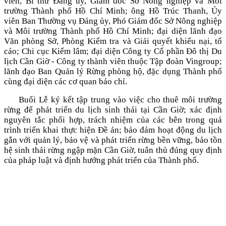
viên, Bí thư Đảng ủy, Giám đốc Sở Nông nghiệp và Môi
trường Thành phố Hồ Chí Minh; ông Hồ Trúc Thanh, Ủy
viên Ban Thường vụ Đảng ủy, Phó Giám đốc Sở Nông nghiệp
và Môi trường Thành phố Hồ Chí Minh; đại diện lãnh đạo
Văn phòng Sở, Phòng Kiểm tra và Giải quyết khiếu nại, tố
cáo; Chi cục Kiểm lâm; đại diện Công ty Cổ phần Đô thị Du
lịch Cần Giờ - Công ty thành viên thuộc Tập đoàn Vingroup;
lãnh đạo Ban Quản lý Rừng phòng hộ, đặc dụng Thành phố
cùng đại diện các cơ quan báo chí.
Buổi Lễ ký kết tập trung vào việc cho thuê môi trường
rừng để phát triển du lịch sinh thái tại Cần Giờ; xác định
nguyên tắc phối hợp, trách nhiệm của các bên trong quá
trình triển khai thực hiện Đề án; bảo đảm hoạt động du lịch
gắn với quản lý, bảo vệ và phát triển rừng bền vững, bảo tồn
hệ sinh thái rừng ngập mặn Cần Giờ, tuân thủ đúng quy định
của pháp luật và định hướng phát triển của Thành phố.