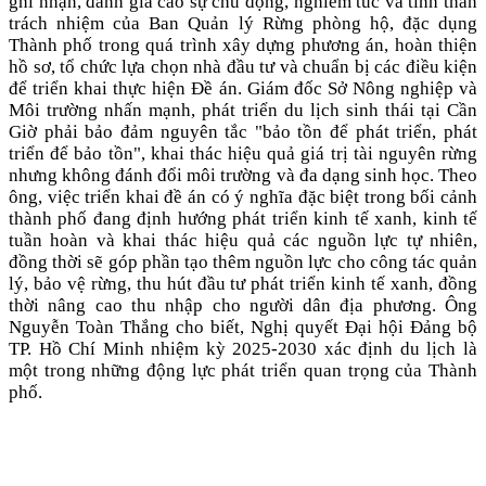
ghi nhận, đánh giá cao sự chủ động, nghiêm túc và tinh thần
trách nhiệm của Ban Quản lý Rừng phòng hộ, đặc dụng
Thành phố trong quá trình xây dựng phương án, hoàn thiện
hồ sơ, tổ chức lựa chọn nhà đầu tư và chuẩn bị các điều kiện
để triển khai thực hiện Đề án. Giám đốc Sở Nông nghiệp và
Môi trường nhấn mạnh, phát triển du lịch sinh thái tại Cần
Giờ phải bảo đảm nguyên tắc "bảo tồn để phát triển, phát
triển để bảo tồn", khai thác hiệu quả giá trị tài nguyên rừng
nhưng không đánh đổi môi trường và đa dạng sinh học. Theo
ông, việc triển khai đề án có ý nghĩa đặc biệt trong bối cảnh
thành phố đang định hướng phát triển kinh tế xanh, kinh tế
tuần hoàn và khai thác hiệu quả các nguồn lực tự nhiên,
đồng thời sẽ góp phần tạo thêm nguồn lực cho công tác quản
lý, bảo vệ rừng, thu hút đầu tư phát triển kinh tế xanh, đồng
thời nâng cao thu nhập cho người dân địa phương. Ông
Nguyễn Toàn Thắng cho biết, Nghị quyết Đại hội Đảng bộ
TP. Hồ Chí Minh nhiệm kỳ 2025-2030 xác định du lịch là
một trong những động lực phát triển quan trọng của Thành
phố.