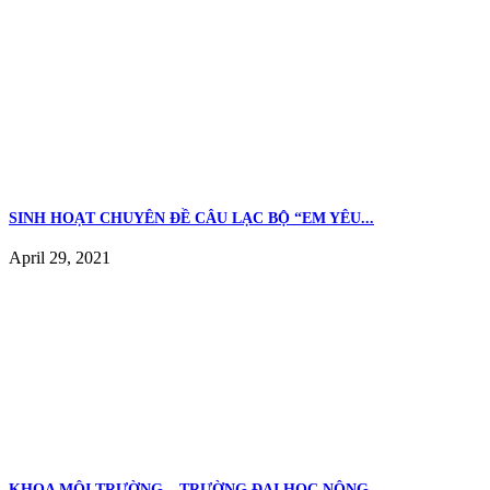
SINH HOẠT CHUYÊN ĐỀ CÂU LẠC BỘ “EM YÊU...
April 29, 2021
KHOA MÔI TRƯỜNG – TRƯỜNG ĐẠI HỌC NÔNG...