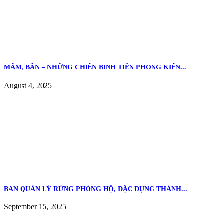
MẤM, BẦN – NHỮNG CHIẾN BINH TIÊN PHONG KIẾN...
August 4, 2025
BAN QUẢN LÝ RỪNG PHÒNG HỘ, ĐẶC DỤNG THÀNH...
September 15, 2025