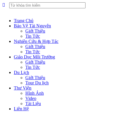
Trang Chủ
Bảo Vệ Tài Nguyên
Giới Thiệu
Tin Tức
Nghiên Cứu & Hợp Tác
Giới Thiệu
Tin Tức
Giáo Dục Môi Trường
Giới Thiệu
Tin Tức
Du Lịch
Giới Thiệu
Tour Du lịch
Thư Viện
Hình Ảnh
Video
Tài Liệu
Liên Hệ