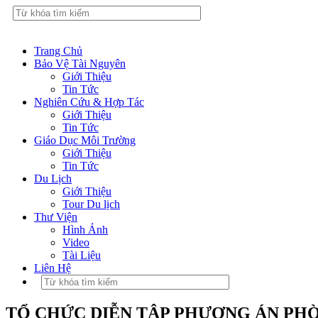
Trang Chủ
Bảo Vệ Tài Nguyên
Giới Thiệu
Tin Tức
Nghiên Cứu & Hợp Tác
Giới Thiệu
Tin Tức
Giáo Dục Môi Trường
Giới Thiệu
Tin Tức
Du Lịch
Giới Thiệu
Tour Du lịch
Thư Viện
Hình Ảnh
Video
Tài Liệu
Liên Hệ
TỔ CHỨC DIỄN TẬP PHƯƠNG ÁN PHÒ