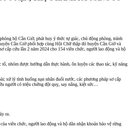
hòng hộ Cần Giờ, phát huy ý thức tự giác, chủ động phòng, tránh
 hộ huyện Cần Giờ phối hợp cùng Hội Chữ thập đỏ huyện Cần Giờ và
sơ cấp cứu lần 2 năm 2024 cho 154 viên chức, người lao động và hộ
 tổ, nhóm được hướng dẫn thực hành, ôn luyện các thao tác, kỹ năng
i; xử lý tình huống nạn nhân đuối nước, các phương pháp sơ cấp
ứu người có triệu chứng đột quỵ, say nắng, kiệt sức…
ảy ra.
của viên chức, người lao động và hộ dân nhận khoán bảo vệ rừng