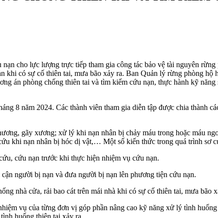
 cho lực lượng trực tiếp tham gia công tác bảo vệ tài nguyên rừng p
i sản khi có sự cố thiên tai, mưa bão xảy ra. Ban Quản lý rừng phòng
ơng án phòng chống thiên tai và tìm kiếm cứu nạn, thực hành kỹ năng 
g 8 năm 2024. Các thành viên tham gia diễn tập được chia thành các
ng, gãy xương; xử lý khi nạn nhân bị chảy máu trong hoặc máu ngoà
u khi nạn nhân bị hóc dị vật,… Một số kiến thức trong quá trình sơ c
cứu, cứu nạn trước khi thực hiện nhiệm vụ cứu nạn.
n người bị nạn và đưa người bị nạn lên phương tiện cứu nạn.
nhà cửa, rải bao cát trên mái nhà khi có sự cố thiên tai, mưa bão x
iệm vụ của từng đơn vị góp phần nâng cao kỹ năng xử lý tình huống 
ình huống thiên tai xảy ra.