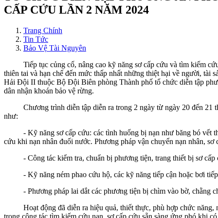
CẤP CỨU LẦN 2 NĂM 2024
Trang Chính
Tin Tức
Bảo Vệ Tài Nguyên
Tiếp tục củng cố, nâng cao kỹ năng sơ cấp cứu và tìm kiếm cứu nạn
thiên tai và hạn chế đến mức thấp nhất những thiệt hại về người, tà
Hải Đội II thuộc Bộ Đội Biên phòng Thành phố tổ chức diễn tập phư
dân nhận khoán bảo vệ rừng.
Chương trình diễn tập diễn ra trong 2 ngày từ ngày 20 đến 21 thán
như:
- Kỹ năng sơ cấp cứu: các tình huống bị nạn như băng bó vết thươ
cứu khi nạn nhân đuối nước. Phương pháp vận chuyển nạn nhân, sơ cứ
- Công tác kiểm tra, chuẩn bị phương tiện, trang thiết bị sơ cấp 
- Kỹ năng ném phao cứu hộ, các kỹ năng tiếp cận hoặc bơi tiếp cậ
- Phương pháp lai dắt các phương tiện bị chìm vào bờ, chằng chống 
Hoạt động đã diễn ra hiệu quả, thiết thực, phù hợp chức năng, nh
trong công tác tìm kiếm cứu nạn, sơ cấp cứu sẵn sàng ứng phó khi có t