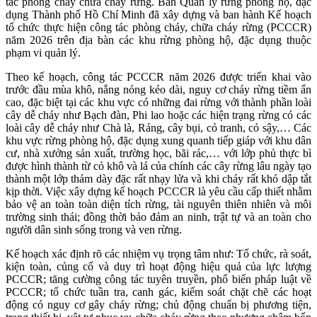
tác phòng cháy chữa cháy rừng. Ban Quản lý rừng phòng hộ, đặc
dụng Thành phố Hồ Chí Minh đã xây dựng và ban hành Kế hoạch
tổ chức thực hiện công tác phòng cháy, chữa cháy rừng (PCCCR)
năm 2026 trên địa bàn các khu rừng phòng hộ, đặc dụng thuộc
phạm vi quản lý.
Theo kế hoạch, công tác PCCCR năm 2026 được triển khai vào
trước đầu mùa khô, nắng nóng kéo dài, nguy cơ cháy rừng tiềm ẩn
cao, đặc biệt tại các khu vực có những đai rừng với thành phần loài
cây dễ cháy như Bạch đàn, Phi lao hoặc các hiện trạng rừng có các
loài cây dễ cháy như Chà là, Ráng, cây bụi, cỏ tranh, cỏ sậy,… Các
khu vực rừng phòng hộ, đặc dụng xung quanh tiếp giáp với khu dân
cư, nhà xưởng sản xuất, trường học, bãi rác,… với lớp phủ thực bì
được hình thành từ cỏ khô và lá của chính các cây rừng lâu ngày tạo
thành một lớp thảm dày đặc rất nhạy lửa và khi cháy rất khó dập tắt
kịp thời. Việc xây dựng kế hoạch PCCCR là yêu cầu cấp thiết nhằm
bảo vệ an toàn toàn diện tích rừng, tài nguyên thiên nhiên và môi
trường sinh thái; đồng thời bảo đảm an ninh, trật tự và an toàn cho
người dân sinh sống trong và ven rừng.
Kế hoạch xác định rõ các nhiệm vụ trọng tâm như: Tổ chức, rà soát,
kiện toàn, củng cố và duy trì hoạt động hiệu quả của lực lượng
PCCCR; tăng cường công tác tuyên truyền, phổ biến pháp luật về
PCCCR; tổ chức tuần tra, canh gác, kiểm soát chặt chẽ các hoạt
động có nguy cơ gây cháy rừng; chủ động chuẩn bị phương tiện,