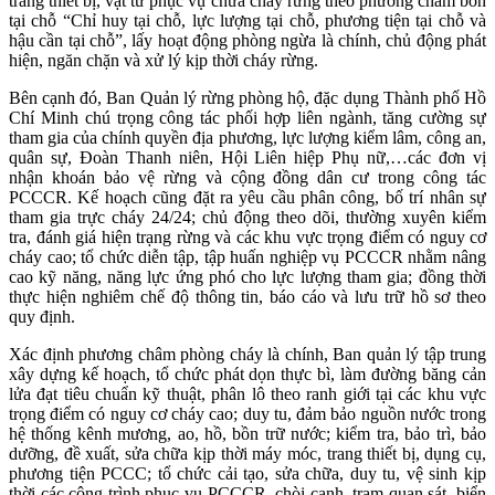
trang thiết bị, vật tư phục vụ chữa cháy rừng theo phương châm bốn
tại chỗ “Chỉ huy tại chỗ, lực lượng tại chỗ, phương tiện tại chỗ và
hậu cần tại chỗ”, lấy hoạt động phòng ngừa là chính, chủ động phát
hiện, ngăn chặn và xử lý kịp thời cháy rừng.
Bên cạnh đó, Ban Quản lý rừng phòng hộ, đặc dụng Thành phố Hồ
Chí Minh chú trọng công tác phối hợp liên ngành, tăng cường sự
tham gia của chính quyền địa phương, lực lượng kiểm lâm, công an,
quân sự, Đoàn Thanh niên, Hội Liên hiệp Phụ nữ,…các đơn vị
nhận khoán bảo vệ rừng và cộng đồng dân cư trong công tác
PCCCR. Kế hoạch cũng đặt ra yêu cầu phân công, bố trí nhân sự
tham gia trực cháy 24/24; chủ động theo dõi, thường xuyên kiểm
tra, đánh giá hiện trạng rừng và các khu vực trọng điểm có nguy cơ
cháy cao; tổ chức diễn tập, tập huấn nghiệp vụ PCCCR nhằm nâng
cao kỹ năng, năng lực ứng phó cho lực lượng tham gia; đồng thời
thực hiện nghiêm chế độ thông tin, báo cáo và lưu trữ hồ sơ theo
quy định.
Xác định phương châm phòng cháy là chính, Ban quản lý tập trung
xây dựng kế hoạch, tổ chức phát dọn thực bì, làm đường băng cản
lửa đạt tiêu chuẩn kỹ thuật, phân lô theo ranh giới tại các khu vực
trọng điểm có nguy cơ cháy cao; duy tu, đảm bảo nguồn nước trong
hệ thống kênh mương, ao, hồ, bồn trữ nước; kiểm tra, bảo trì, bảo
dưỡng, đề xuất, sửa chữa kịp thời máy móc, trang thiết bị, dụng cụ,
phương tiện PCCC; tổ chức cải tạo, sửa chữa, duy tu, vệ sinh kịp
thời các công trình phục vụ PCCCR, chòi canh, trạm quan sát, biển