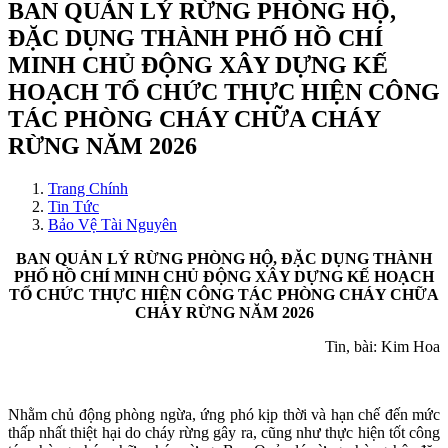
BAN QUẢN LÝ RỪNG PHÒNG HỘ,
ĐẶC DỤNG THÀNH PHỐ HỒ CHÍ
MINH CHỦ ĐỘNG XÂY DỰNG KẾ
HOẠCH TỔ CHỨC THỰC HIỆN CÔNG
TÁC PHÒNG CHÁY CHỮA CHÁY
RỪNG NĂM 2026
Trang Chính
Tin Tức
Bảo Vệ Tài Nguyên
BAN QUẢN LÝ RỪNG PHÒNG HỘ, ĐẶC DỤNG THÀNH
PHỐ HỒ CHÍ MINH CHỦ ĐỘNG XÂY DỰNG KẾ HOẠCH
TỔ CHỨC THỰC HIỆN CÔNG TÁC PHÒNG CHÁY CHỮA
CHÁY RỪNG NĂM 2026
Tin, bài: Kim Hoa
Nhằm chủ động phòng ngừa, ứng phó kịp thời và hạn chế đến mức
thấp nhất thiệt hại do cháy rừng gây ra, cũng như thực hiện tốt công