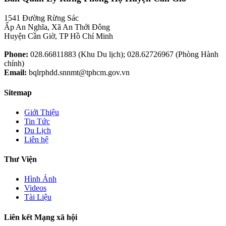
1541 Đường Rừng Sác
Ấp An Nghĩa, Xã An Thới Đông
Huyện Cần Giờ, TP Hồ Chí Minh
Phone:
028.66811883 (Khu Du lịch); 028.62726967 (Phòng Hành
chính)
Email:
bqlrphdd.snnmt@tphcm.gov.vn
Sitemap
Giới Thiệu
Tin Tức
Du Lịch
Liên hệ
Thư Viện
Hình Ảnh
Videos
Tài Liệu
Liên kết Mạng xã hội