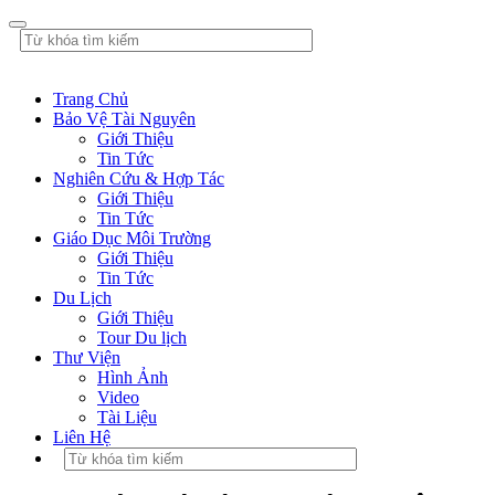
Trang Chủ
Bảo Vệ Tài Nguyên
Giới Thiệu
Tin Tức
Nghiên Cứu & Hợp Tác
Giới Thiệu
Tin Tức
Giáo Dục Môi Trường
Giới Thiệu
Tin Tức
Du Lịch
Giới Thiệu
Tour Du lịch
Thư Viện
Hình Ảnh
Video
Tài Liệu
Liên Hệ