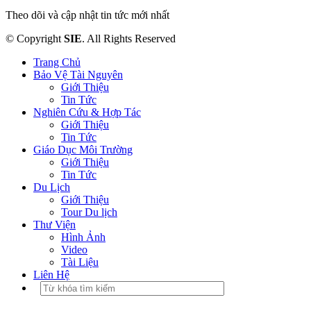
Theo dõi và cập nhật tin tức mới nhất
© Copyright
SIE
. All Rights Reserved
Trang Chủ
Bảo Vệ Tài Nguyên
Giới Thiệu
Tin Tức
Nghiên Cứu & Hợp Tác
Giới Thiệu
Tin Tức
Giáo Dục Môi Trường
Giới Thiệu
Tin Tức
Du Lịch
Giới Thiệu
Tour Du lịch
Thư Viện
Hình Ảnh
Video
Tài Liệu
Liên Hệ