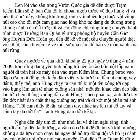
Len lỏi vào sâu trong Vườn Quốc gia để đến được Trạm
Kiểm Lâm số 2; ban đầu tôi bị choán ngợp trước vẽ đẹp hùng vĩ và
nên thơ nơi đây, không khí trong xanh với nhiều loại thực vật vùng
núi cao cho tôi một cảm giác nao lòng khó tả; đang du dương trong
khung cảnh của đất trời; tôi và các đồng chí cùng trong chuyến hành
trình được Trưởng Ban Quản lý rừng phòng hộ huyện Cần Giờ -
ông Huỳnh Đức Hoàn gọi đến để kể về một câu chuyện người thật
việc thật, câu chuyện kể về một sự quả cảm để bảo vệ màu xanh của
núi rừng.
Quay ngược về quá khứ, khoảng 22 giờ ngày 9 tháng 4 năm
2009, khu rừng đang yên tĩnh bỗng trở nên ồn ào bởi một tốp năm
người đi trên hai xe máy tiến vào trạm Kiểm lâm. Chúng bước vào
đập cửa, một đồng chí kiểm lâm viên vừa bước ra liền bị chúng vây
đánh; thấy thế, anh Hùng chạy ra can thì bị một tên xông tới đạp
vào bụng làm anh té nhào xuống sàn nhà, một tên khác cầm dao bầu
lao tới chém thẳng xuống đầu anh Hùng. Theo phản xạ, anh đưa tay
lên đỡ; nhát dao chặt thẳng xuống tay trái và đi xớt một phần tai anh
Hùng. “Tôi cảm thấy tê rần cả cánh tay, nhấc tay lên thì cổ tay và
cánh tay đã đứt lìa” – anh Hùng đau đớn kể lại.
Nghe đến đây tim tôi như nhói lại và thầm nghỉ rằng, tình
người ấm áp đến lạ thường, a vẫn có cơ hội để đi tìm vũ khí, nhưng
không a đã lựa chọn chạy lại ngay để hỗ trợ đồng đội và bỏ lại cánh
tay của mình nơi rừng núi cao nguyên. Đại diện Ban Quản lý rừng