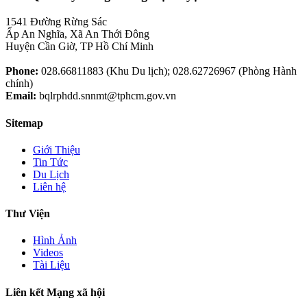
1541 Đường Rừng Sác
Ấp An Nghĩa, Xã An Thới Đông
Huyện Cần Giờ, TP Hồ Chí Minh
Phone:
028.66811883 (Khu Du lịch); 028.62726967 (Phòng Hành
chính)
Email:
bqlrphdd.snnmt@tphcm.gov.vn
Sitemap
Giới Thiệu
Tin Tức
Du Lịch
Liên hệ
Thư Viện
Hình Ảnh
Videos
Tài Liệu
Liên kết Mạng xã hội