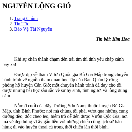
NGUYÊN LỘNG GIÓ
Trang Chính
Tin Tức
Bảo Vệ Tài Nguyên
Tin bài: Kim Hoa
Khi sự chân thành chạm đến trái tim thì tình yêu chấp cánh
bay xa!
Được dịp về thăm Vườn Quốc gia Bù Gia Mập trong chuyến
hành trình về nguồn tham quan học tập của Ban Quản lý rừng
phòng hộ huyện Cần Giờ; một chuyến hành trình đã dạy cho tôi
được những bài học sâu sắc về sự hy sinh, tình người và lòng dũng
cảm.
Nằm ở cuối của dãy Trường Sơn Nam, thuộc huyện Bù Gia
Mập, tỉnh Bình Phước; nơi mà chúng tôi phải vượt qua những cung
đường đèo, dốc cheo leo, hiểm trở để đến được Vườn Qốc Gia; nơi
mà vẻ đẹp hùng vĩ ấy gắn liền với những chiến công lịch sử hào
hùng đi vào huyền thoại cả trong thời chiến lẫn thời bình.