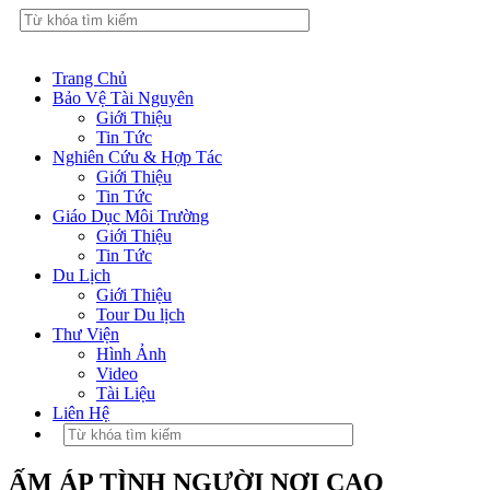
Trang Chủ
Bảo Vệ Tài Nguyên
Giới Thiệu
Tin Tức
Nghiên Cứu & Hợp Tác
Giới Thiệu
Tin Tức
Giáo Dục Môi Trường
Giới Thiệu
Tin Tức
Du Lịch
Giới Thiệu
Tour Du lịch
Thư Viện
Hình Ảnh
Video
Tài Liệu
Liên Hệ
ẤM ÁP TÌNH NGƯỜI NƠI CAO