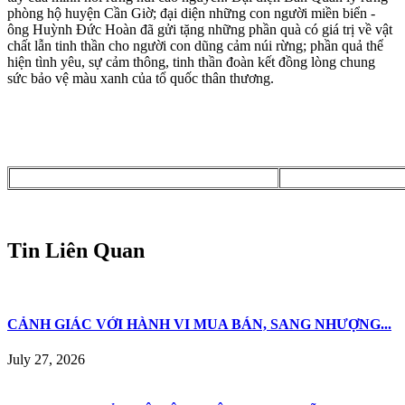
phòng hộ huyện Cần Giờ; đại diện những con người miền biển -
ông Huỳnh Đức Hoàn đã gửi tặng những phần quà có giá trị về vật
chất lẫn tinh thần cho người con dũng cảm núi rừng; phần quả thể
hiện tình yêu, sự cảm thông, tinh thần đoàn kết đồng lòng chung
sức bảo vệ màu xanh của tổ quốc thân thương.
Tin Liên Quan
CẢNH GIÁC VỚI HÀNH VI MUA BÁN, SANG NHƯỢNG...
July 27, 2026